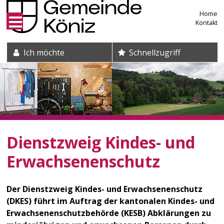
Direkt zum Inhalt springen
Home
Kontakt
Suche und Schnelleinstieg
Ich möchte
Schnellzugriff
Dienstzweig Kindes- und
Erwachsenenschutz
Der Dienstzweig Kindes- und Erwachsenenschutz
(DKES) führt im Auftrag der kantonalen Kindes- und
Erwachsenenschutzbehörde (KESB) Abklärungen zu