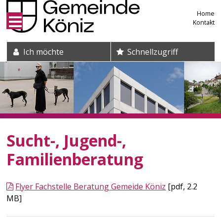
Direkt zum Inhalt springen
Home
Kontakt
Suche und Schnelleinstieg
Ich möchte
Schnellzugriff
Sucht-, Jugend-,
Familienberatung
Flyer Fachstelle Beratung Gemeide Köniz
[pdf, 2.2
MB]