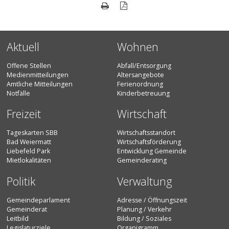
Seite drucken
Seite als PDF
Aktuell
Wohnen
Offene Stellen
Abfall/Entsorgung
Medienmitteilungen
Altersangebote
Amtliche Mitteilungen
Ferienordnung
Notfälle
Kinderbetreuung
Freizeit
Wirtschaft
Tageskarten SBB
Wirtschaftsstandort
Bad Weiermatt
Wirtschaftsförderung
Liebefeld Park
Entwicklung Gemeinde
Mietlokalitäten
Gemeinderating
Politik
Verwaltung
Gemeindeparlament
Adresse / Öffnungszeit
Gemeinderat
Planung / Verkehr
Leitbild
Bildung / Soziales
Legislaturziele
Organigramm