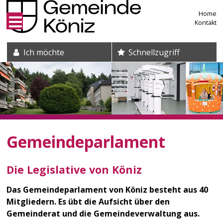
Direkt zum Inhalt springen
Home
Kontakt
Suche und Schnelleinstieg
Ich möchte
Schnellzugriff
Gemeindeparlament
Die Legislative von Köniz
Das Gemeindeparlament von Köniz besteht aus 40
Mitgliedern. Es übt die Aufsicht über den
Gemeinderat und die Gemeindeverwaltung aus.