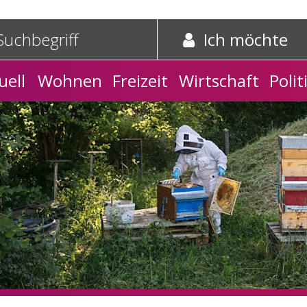
e und Schnelleinstieg
griff
Suche starten
Ich möchte
tnavigation
uell
Wohnen
Freizeit
Wirtschaft
Polit