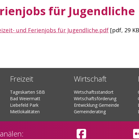
rienjobs für Jugendliche
eizeit- und Ferienjobs für Jugendliche.pdf
[pdf, 29 KB
Freizeit
Wirtschaft
Tageskarten SBB
Wirtschaftsstandort
Bad Weiermatt
Wirtschaftsförderung
Liebefeld Park
Entwicklung Gemeinde
Mietlokalitäten
Gemeinderating
in neuem 
anälen
: