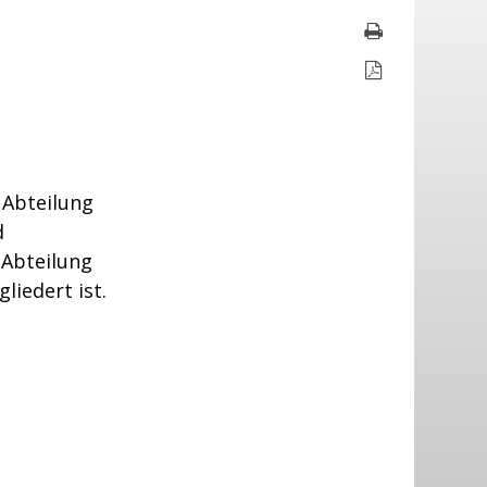
Seite druc
Seite als P
 Abteilung
d
 Abteilung
iedert ist.