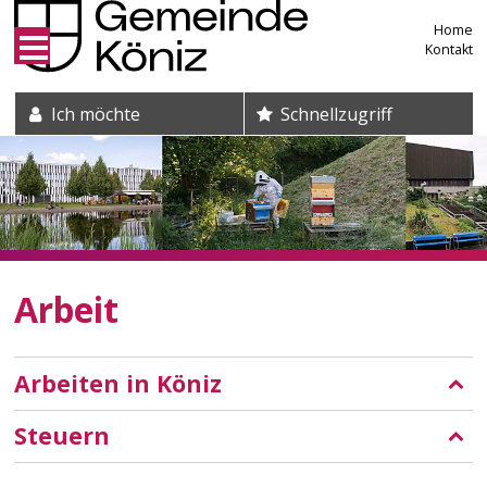
Direkt zum Inhalt springen
Home
Kontakt
Suche und Schnelleinstieg
Ich möchte
Schnellzugriff
Arbeit
Arbeiten in Köniz
Steuern