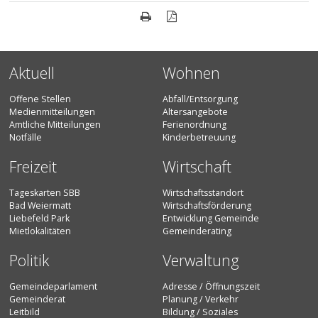
Seite drucken
Seite als PDF
Aktuell
Wohnen
Offene Stellen
Abfall/Entsorgung
Medienmitteilungen
Altersangebote
Amtliche Mitteilungen
Ferienordnung
Notfälle
Kinderbetreuung
Freizeit
Wirtschaft
Tageskarten SBB
Wirtschaftsstandort
Bad Weiermatt
Wirtschaftsförderung
Liebefeld Park
Entwicklung Gemeinde
Mietlokalitäten
Gemeinderating
Politik
Verwaltung
Gemeindeparlament
Adresse / Öffnungszeit
Gemeinderat
Planung / Verkehr
Leitbild
Bildung / Soziales