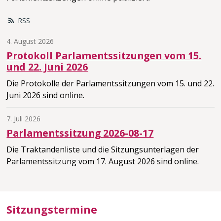
RSS
4. August 2026
Protokoll Parlamentssitzungen vom 15.
und 22. Juni 2026
Die Protokolle der Parlamentssitzungen vom 15. und 22.
Juni 2026 sind online.
7. Juli 2026
Parlamentssitzung 2026-08-17
Die Traktandenliste und die Sitzungsunterlagen der
Parlamentssitzung vom 17. August 2026 sind online.
Sitzungstermine