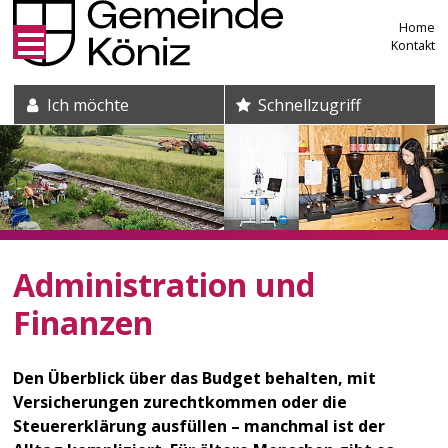
Direkt zum Inhalt springen
Home
Kontakt
Suche und Schnelleinstieg
Ich möchte
Schnellzugriff
Administration und
Finanzen
Den Überblick über das Budget behalten, mit
Versicherungen zurechtkommen oder die
Steuererklärung ausfüllen – manchmal ist der