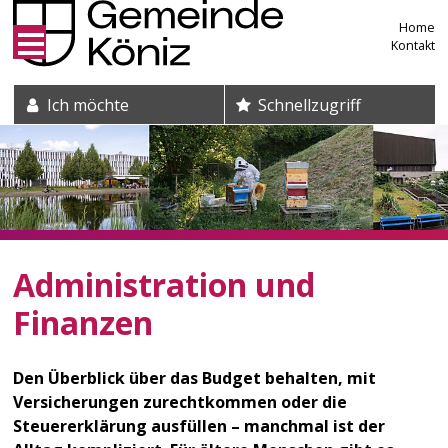
Direkt zum Inhalt springen
Home
Kontakt
Suche und Schnelleinstieg
Ich möchte
Schnellzugriff
Administration und
Finanzen
Den Überblick über das Budget behalten, mit
Versicherungen zurechtkommen oder die
Steuererklärung ausfüllen – manchmal ist der