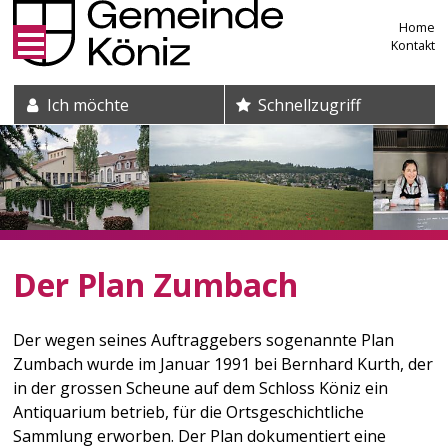
Direkt zum Inhalt springen
Home
Kontakt
Suche und Schnelleinstieg
Ich möchte
Schnellzugriff
Der Plan Zumbach
Der wegen seines Auftraggebers sogenannte Plan
Zumbach wurde im Januar 1991 bei Bernhard Kurth, der
in der grossen Scheune auf dem Schloss Köniz ein
Antiquarium betrieb, für die Ortsgeschichtliche
Sammlung erworben. Der Plan dokumentiert eine