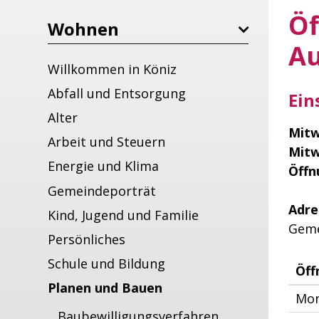
Öf
Wohnen
Au
Willkommen in Köniz
Abfall und Entsorgung
Ein
Alter
Mitw
Arbeit und Steuern
Mitw
Energie und Klima
Öffn
Gemeindeporträt
Adre
Kind, Jugend und Familie
Geme
Persönliches
Schule und Bildung
Öff
Planen und Bauen
Mon
Baubewilligungsverfahren