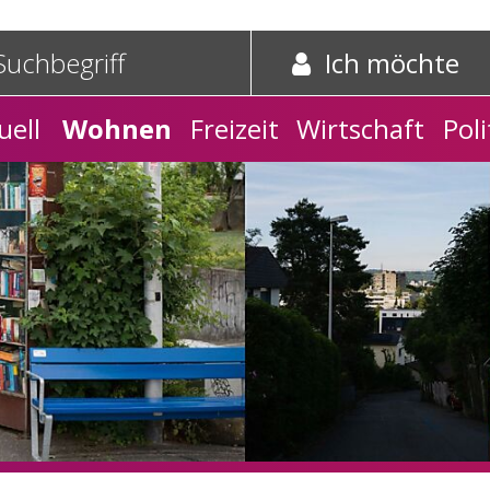
e und Schnelleinstieg
griff
Suche starten
Ich möchte
tnavigation
uell
Wohnen
Freizeit
Wirtschaft
Poli