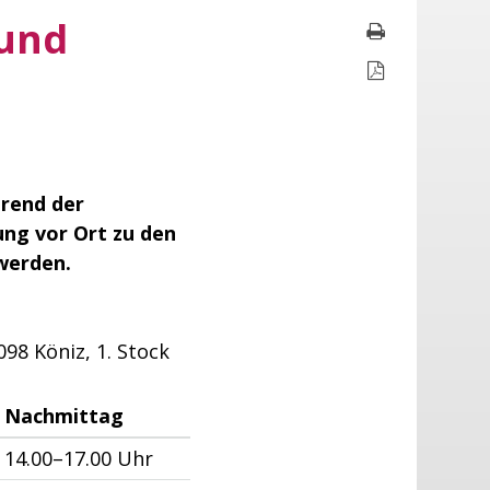
 und
Seite druc
Seite als P
rend der
ung vor Ort zu den
werden.
98 Köniz, 1. Stock
Nachmittag
14.00–17.00 Uhr