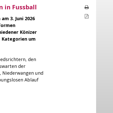
 in Fussball
Seite druc
Seite als P
 am 3. Juni 2026
rformen
hiedener Könizer
n Kategorien um
iedsrichtern, den
swarten der
e, Niederwangen und
ibungslosen Ablauf