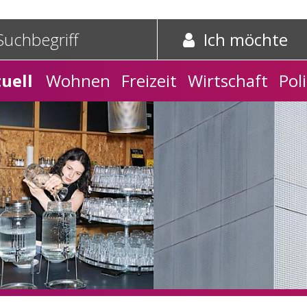
e und Schnelleinstieg
griff
Suche starten
Ich möchte
tnavigation
uell
Wohnen
Freizeit
Wirtschaft
Poli