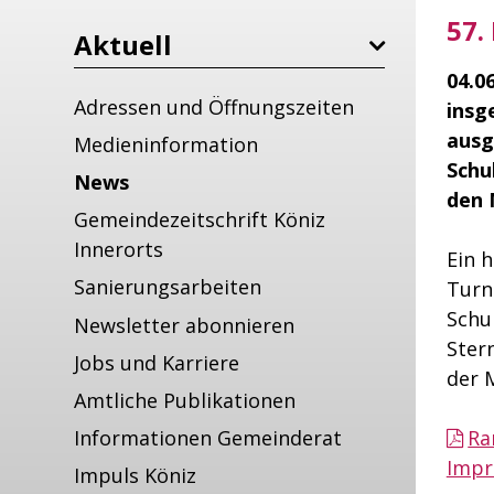
57.
Aktuell
04.0
Adressen und Öffnungszeiten
insg
ausg
Medieninformation
Schu
News
den 
Gemeindezeitschrift Köniz
Innerorts
Ein 
Sanierungsarbeiten
Turn
Schu
Newsletter abonnieren
Ster
Jobs und Karriere
der 
Amtliche Publikationen
Ra
Informationen Gemeinderat
Impr
Impuls Köniz