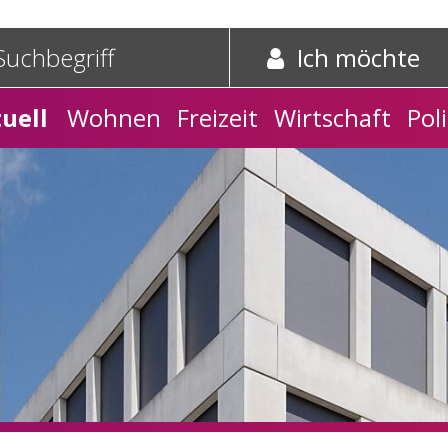
e und Schnelleinstieg
griff
Suche starten
Ich möchte
tnavigation
uell
Wohnen
Freizeit
Wirtschaft
Poli