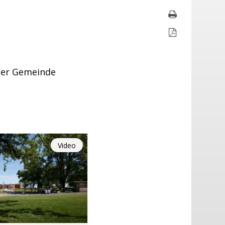
Seite druc
Seite als P
der Gemeinde
Video