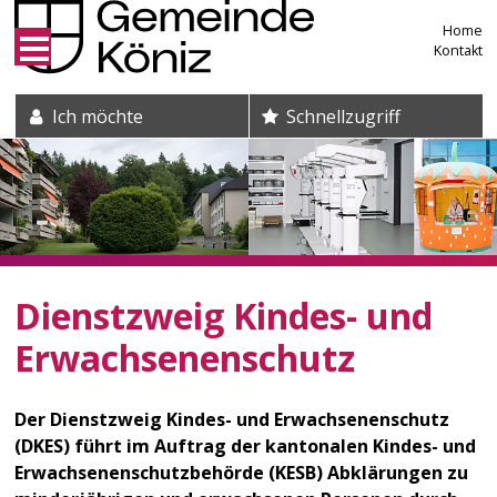
Direkt zum Inhalt springen
Home
Kontakt
Suche und Schnelleinstieg
Ich möchte
Schnellzugriff
Dienstzweig Kindes- und
Erwachsenenschutz
Der Dienstzweig Kindes- und Erwachsenenschutz
(DKES) führt im Auftrag der kantonalen Kindes- und
Erwachsenenschutzbehörde (KESB) Abklärungen zu