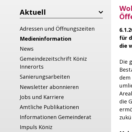
Woh
Aktuell
Öff
Adressen und Öffnungszeiten
6.1.
für 
Medieninformation
die 
News
Gemeindezeitschrift Köniz
Die 
Innerorts
Best
Sanierungsarbeiten
dem 
umli
Newsletter abonnieren
Area
Jobs und Karriere
die 
Amtliche Publikationen
ermö
Informationen Gemeinderat
zukü
Impuls Köniz