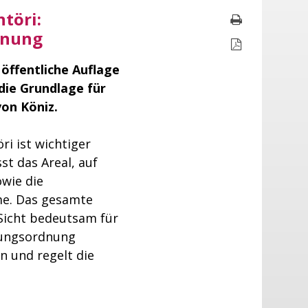
töri:
Seite druc
dnung
Seite als P
 öffentliche Auflage
die Grundlage für
on Köniz.
i ist wichtiger
st das Areal, auf
owie die
me. Das gesamte
 Sicht bedeutsam für
uungsordnung
 und regelt die