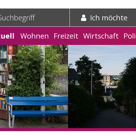
e und Schnelleinstieg
griff
Suche starten
Ich möchte
tnavigation
uell
Wohnen
Freizeit
Wirtschaft
Poli