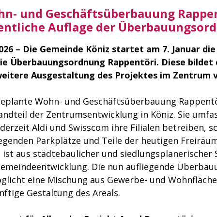
n- und Geschäftsüberbauung Rappen
entliche Auflage der Überbauungsor
2026 – Die Gemeinde Köniz startet am 7. Januar die
die Überbauungsordnung Rappentöri. Diese bildet 
weitere Ausgestaltung des Projektes im Zentrum v
geplante Wohn- und Geschäftsüberbauung Rappentör
andteil der Zentrumsentwicklung in Köniz. Sie umfas
derzeit Aldi und Swisscom ihre Filialen betreiben, s
egenden Parkplätze und Teile der heutigen Freiräu
l ist aus städtebaulicher und siedlungsplanerischer
Gemeindeentwicklung. Die nun aufliegende Überba
glicht eine Mischung aus Gewerbe- und Wohnflächen
nftige Gestaltung des Areals.