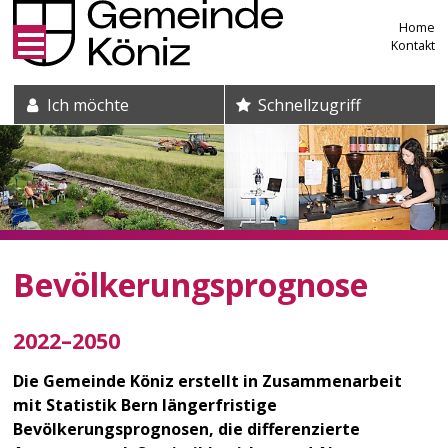
Direkt zum Inhalt springen
Home
Kontakt
Suche und Schnelleinstieg
Ich möchte
Schnellzugriff
Bevölkerungsprognose
2022–2050
Die Gemeinde Köniz erstellt in Zusammenarbeit
mit Statistik Bern längerfristige
Bevölkerungsprognosen, die differenzierte